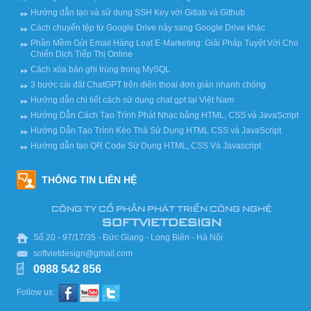
Hướng dẫn tạo và sử dụng SSH Key với Gitlab và Github
Cách chuyển tệp từ Google Drive này sang Google Drive khác
Phần Mềm Gửi Email Hàng Loạt E-Marketing: Giải Pháp Tuyệt Vời Cho
Chiến Dịch Tiếp Thị Online
Cách xóa bản ghi trùng trong MySQL
3 bước cài đặt ChatGPT trên điện thoại đơn giản nhanh chóng
Hướng dẫn chi tiết cách sử dụng chat gpt tại Việt Nam
Hướng Dẫn Cách Tạo Trình Phát Nhạc bằng HTML, CSS và JavaScript
Hướng Dẫn Tạo Trình Kéo Thả Sử Dụng HTML CSS và JavaScript
Hướng dẫn tạo QR Code Sử Dụng HTML, CSS Và Javascript
THÔNG TIN LIÊN HỆ
CÔNG TY CỔ PHẦN PHÁT TRIỂN CÔNG NGHỆ
SOFTVIETDESIGN
Số 20 - 97/17/35 - Đức Giang - Long Biên - Hà Nội
softvietdesign@gmail.com
0988 542 856
Follow us: