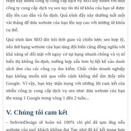
Hiện nay nhiều công ty cung cấp dịch vụ SEO tuy nhiên với một
công ty cung cấp dịch vụ seo tuy tín thì từ khóa của bạn sẽ được
đẩy lên cao dần và ổn định. Quá trình đẩy này thường mất một
vài tháng để đưa website của bạn lên top cao với những từ khóa
cụ thể.
Quá trình làm SEO đòi hỏi thời gian và chiến lược seo hợp lý,
nếu thứ hạng website của bạn tăng đột biến cũng đồng nghĩa với
khả năng sẽ đối mặt với nguy cơ tụt hạng nhanh chóng và vị trí
hiển thị không ổn định, trường hợp xấu hơn bị liệt kê vào danh
sách đen của các công cụ tìm kiếm. Chắc chắn doanh nghiệp
bạn không muốn trải qua viễn cảnh không thể tìm thấy trên
Google. Vì vậy, bạn hãy thận trọng với những lời cam kết của
nhiều công ty cung cấp dịch vụ seo như: đưa website của bạn
lên trang 1 Google trong vòng 1 đến 2 tuần...
V. Chúng tôi cam kết
- SoftvietDesign sẽ hoàn trả 100% chi phí đã tạm ứng nếu
website của quý khách không đạt Top như đã ký kết trong hợp