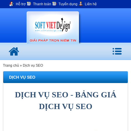
Hỗ trợ
Thanh toán
Tuyển dụng
Liên hệ
Trang
Chủ
Giới
thiệu
Thiết
kế
website
Trang chủ
»
Dịch vụ SEO
DỊCH VỤ SEO
Dịch
vụ
SEO
DỊCH VỤ SEO - BẢNG GIÁ
Quảng
DỊCH VỤ SEO
cáo
Google
Adwords
Khám