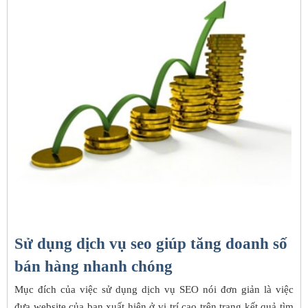
phá
công
nghệ
Ứng
dụng
Thanh
toán
Liên
hệ
Sử dụng dịch vụ seo giúp tăng doanh số
bán hàng nhanh chóng
Mục đích của việc sử dụng dịch vụ SEO nói đơn giản là việc
đưa website của bạn xuất hiện ở vị trí cao trên trang kết quả tìm